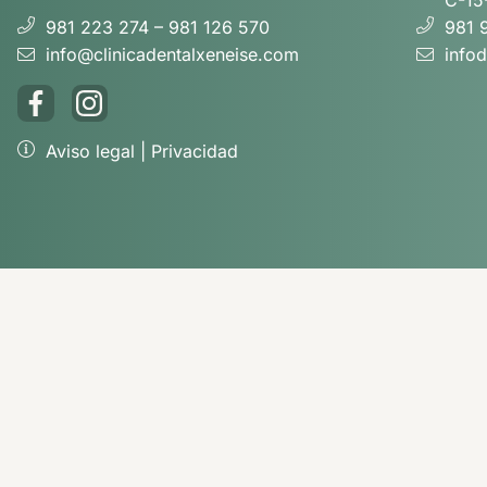
C-15
981 223 274 – 981 126 570
981 
info@clinicadentalxeneise.com
info
Aviso legal
|
Privacidad