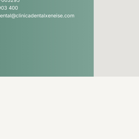
-003295
903 400
dental@clinicadentalxeneise.com