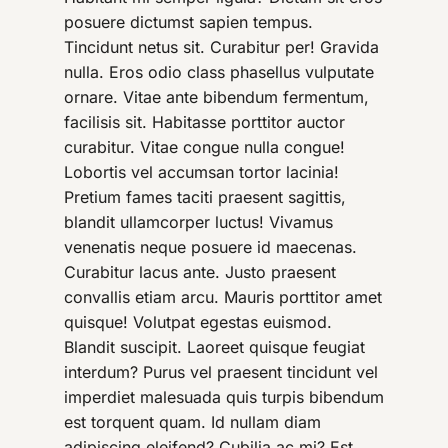
posuere dictumst sapien tempus.
Tincidunt netus sit. Curabitur per! Gravida
nulla. Eros odio class phasellus vulputate
ornare. Vitae ante bibendum fermentum,
facilisis sit. Habitasse porttitor auctor
curabitur. Vitae congue nulla congue!
Lobortis vel accumsan tortor lacinia!
Pretium fames taciti praesent sagittis,
blandit ullamcorper luctus! Vivamus
venenatis neque posuere id maecenas.
Curabitur lacus ante. Justo praesent
convallis etiam arcu. Mauris porttitor amet
quisque! Volutpat egestas euismod.
Blandit suscipit. Laoreet quisque feugiat
interdum? Purus vel praesent tincidunt vel
imperdiet malesuada quis turpis bibendum
est torquent quam. Id nullam diam
adipiscing eleifend? Cubilia ac mi? Est