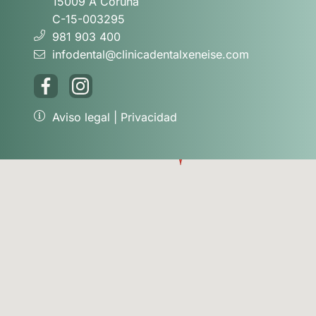
15009 A Coruña
C-15-003295
981 903 400
infodental@clinicadentalxeneise.com
Aviso legal
|
Privacidad